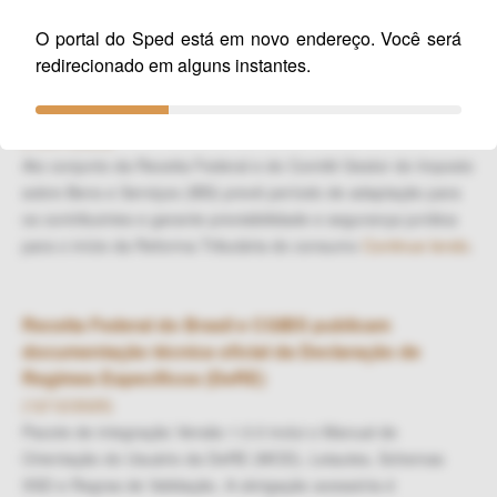
Publicação: 23 de fevereiro de 2026
Continue lendo
.
O portal do Sped está em novo endereço. Você será
redirecionado em alguns instantes.
DeRE integra a fase de transição das novas
obrigações acessórias
(13/01/2026)
Ato conjunto da Receita Federal e do Comitê Gestor do Imposto
sobre Bens e Serviços (IBS) prevê período de adaptação para
os contribuintes e garante previsibilidade e segurança jurídica
para o início da Reforma Tributária do consumo
Continue lendo
.
Receita Federal do Brasil e CGIBS publicam
documentação técnica oficial da Declaração de
Regimes Específicos (DeRE)
(12/12/2025)
Pacote de integração Versão 1.0.0 inclui o Manual de
Orientação do Usuário da DeRE (MOD), Leiautes, Schemas
XSD e Regras de Validação. A obrigação acessória é