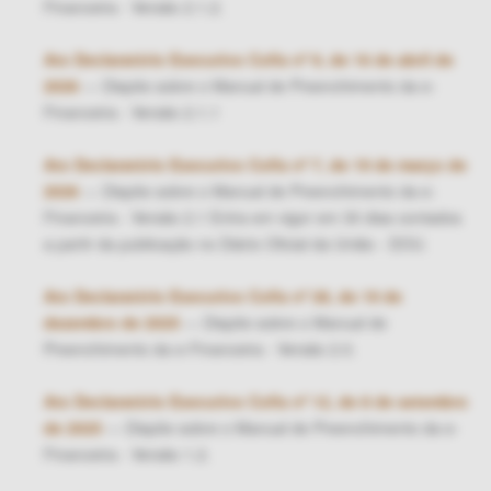
Financeira - Versão 2.1.2.
Ato Declaratório Executivo Cofis nº 9, de 16 de abril de
2026
— Dispõe sobre o Manual de Preenchimento da e-
Financeira - Versão 2.1.1
Ato Declaratório Executivo Cofis nº 7, de 19 de março de
2026
— Dispõe sobre o Manual de Preenchimento da e-
Financeira - Versão 2.1 Entra em vigor em 30 dias contados
a partir da publicação no Diário Oficial da União - DOU.
Ato Declaratório Executivo Cofis nº 28, de 19 de
dezembro de 2025
— Dispõe sobre o Manual de
Preenchimento da e-Financeira - Versão 2.0.
Ato Declaratório Executivo Cofis nº 12, de 8 de setembro
de 2025
— Dispõe sobre o Manual de Preenchimento da e-
Financeira - Versão 1.2.