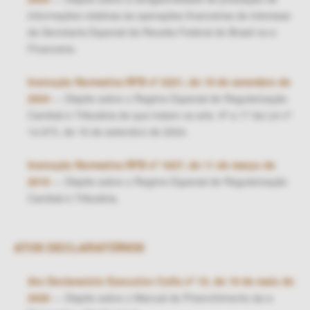
informações relativas às operações financeiras de interesse
da Secretaria Especial da Receita Federal do Brasil na e-
Financeira.
Instrução Normativa RFB nº 2221, de 19 de setembro de
2024
— Dispõe sobre o Regime Especial de Regularização
Cambial e Tributária de que tratam os arts. 9º a 17 da Lei nº
14.973, de 16 de setembro de 2024.
Instrução Normativa RFB nº 1627, de 11 de março de
2016
— Dispõe sobre o Regime Especial de Regularização
Cambial e Tributária.
ATOS DECLARATÓRIOS
Ato Declaratório Executivo Cofis nº 10, de 19 de maio de
2026
— Dispõe sobre o Manual de Preenchimento da e-