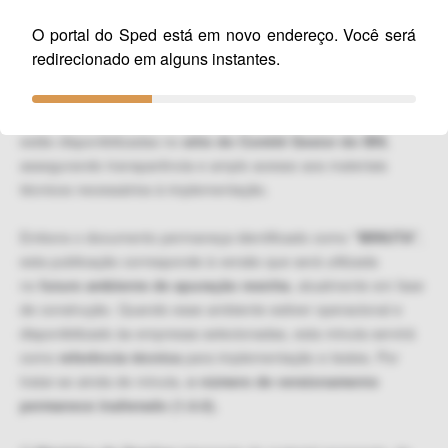
O portal do Sped está em novo endereço. Você será
A Receita Federal comunica a atualização da
Minuta dos
redirecionado em alguns instantes.
Leiautes de Eventos e do Manual da Declaração de
Regimes Específicos (DeRE)
, consolidada na
Versão
1.0.0
,
publicada em 23/02/2026
. As mesmas atualizações
estão disponibilizadas no
sítio do Comitê Gestor do IBS
,
assegurando transparência e amplo acesso aos materiais
técnicos necessários à implementação.
Embora o documento permaneça identificado como
“MINUTA”
,
esta publicação corresponde à versão que será utilizada
no
futuro ambiente de apuração restrita
, atualmente em fase
de construção. Quando esse ambiente estiver operacional e
disponibilizado às empresas selecionadas, esta minuta servirá
como
referência técnica
para implementação e testes. Por
tratar-se ainda de minuta,
o número de versionamento
permanece inalterado (1.0.0).