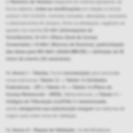
O
Histórico de Versões
integrante do material apresenta, de
forma objetiva,
todas as modificações
em relação à minuta
anterior (04/12/2025), incluindo inclusões, alterações, exclusões
e deslocamentos de campos. Entre os destaques, registram-se
ajustes nos eventos
D‑1001 (Informações do
Contribuinte)
,
D‑1011 (Plano Geral de Contas
Comentado)
e
D‑9001 (Retorno de Eventos)
;
padronização
das datas para ISO 8601 (AAAA‑MM‑DD)
; e
definição do ID
único do evento (42 caracteres)
.
No
Anexo I – Tabelas
, houve
renumeração
para acomodar
novas estruturas:
Tabela 12 → Tabela 13 (Unidades
Federativas – UF)
e
Tabela 13 → Tabela 14 (Plano de
Contas Referencial – SPED)
. Adicionalmente, a
Tabela 11 –
Códigos de Tributação (codTrib)
foi
reestruturada
,
sendo
obrigatória sua substituição integral
nos sistemas de
origem para evitar erros de validação.
No
Anexo II – Regras de Validação
, os identificadores