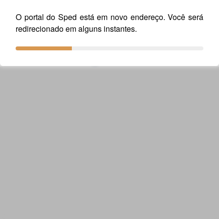
Baixe o Arquivo
Guia Prático EFD - Versão
O portal do Sped está em novo endereço. Você será
3.2.0.pdf
redirecionado em alguns instantes.
Data
30/09/2025 00:00:00