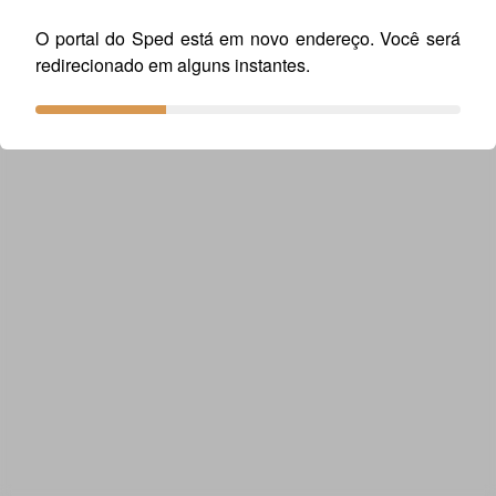
da escrituração da CPRB na EFD-Contribuições para
O portal do Sped está em novo endereço. Você será
a EFD-Reinf.doc
redirecionado em alguns instantes.