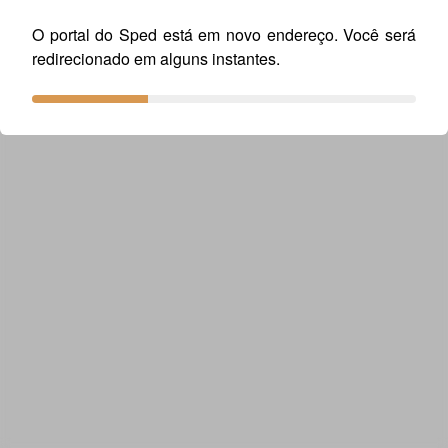
Baixe o Arquivo
Tabela_4_3_16_Versao1.18 -
O portal do Sped está em novo endereço. Você será
Atualizada em 28.04.2026.doc
redirecionado em alguns instantes.