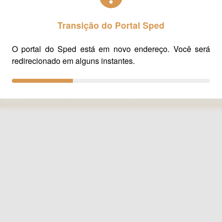
3 - Webservice EFD-Reinf
4 - XML, XSD e WSDL
Transição do Portal Sped
5 - Produção Restrita (pré-produção)
6 - Portal Web
O portal do Sped está em novo endereço. Você será
7 - Integração da EFD-REINF com a DCTFWeb
redirecionado em alguns instantes.
8 - Histórico
Se as informações acima não foram suficientes para sanar sua 