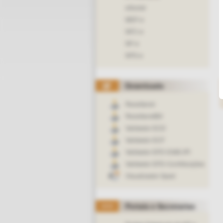
eSocial
MDF-e
NFC-e
NF-e
NFS-e
Downloads
Receitanet
ReceitanetBX
Validador ECD
Validador ECF
Validador EFD ICMS-IPI
Validador EFD-Contribuições
Visualizador Sped
Portais e Secretarias