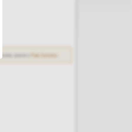
dúvida, acione o
Fale Conosco
.