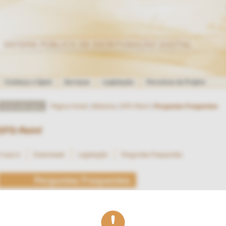
Conheça o Sped
Serviços
Legislação
Parceiros do Projeto
Página Inicial
Módulos
EFD-Reinf
Perguntas Frequentes
EFD-Reinf
O que é
Downloads
Legislação
Perguntas Frequentes
Perguntas Frequentes
1 - Geral
2 - Eventos da EFD-Reinf