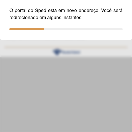
digital/escrituracao-fiscal-digital-efd/escrituracao-fiscal-digital-
efd
O portal do Sped está em novo endereço. Você será
redirecionado em alguns instantes.
A versão 2.7.2 poderá ser utilizada para transmissão dos
arquivos da EFD até 31/12/2021. A partir de 1º de janeiro de
2022, somente a versão 2.8.0 estará ativa.