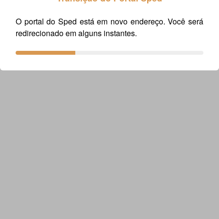
e-demonstrativos/sped-sistema-publico-de-escrituracao-
digital/escrituracao-fiscal-digital-efd/escrituracao-fiscal-digital-
O portal do Sped está em novo endereço. Você será
efd
redirecionado em alguns instantes.