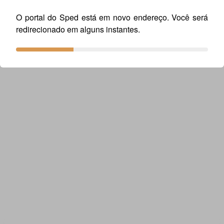
O Manual supramencionado está disponível no seguinte
link:
http://sped.rfb.gov.br/pasta/show/1569
O portal do Sped está em novo endereço. Você será
redirecionado em alguns instantes.