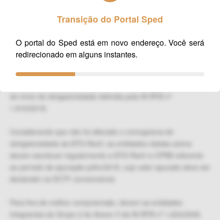
Desta forma, para as entidades integrantes do “Grupo 2 -
Transição do Portal Sped
Entidades Empresariais”, do Anexo V da IN RFB nº 1.634/2016
(PJ com faturamento no ano-calendário de 2016 acima de R$
O portal do Sped está em novo endereço. Você será
78.000.000,00), os valores devidos a título de CPRB referentes
redirecionado em alguns instantes.
ao período de apuração de julho de 2018 deverão ser
declarados na DCTF convencional, sendo obrigada a declarar
na DCTFWeb a partir de agosto/2018, em função da alteração
de início de obrigatoriedade definida pela IN RFB nº
1.819/2018;
Considerando que não foi alterado o cronograma de
obrigatoriedade da EFD-Reinf, as entidades citadas acima
devem escriturar regularmente a EFD-Reinf a CPRB referente
ao período de apuração julho/2018, cujo valor apurado deve ser
declarado na DCTF convencional.
Para fins de melhor compreensão, devem as entidades
integrantes do Grupo 2 do Anexo V da IN RFB nº 1.634/2006,