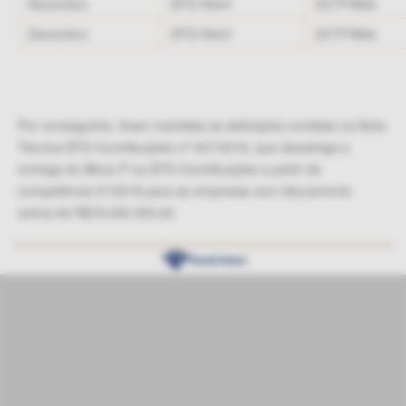
Novembro
EFD-Reinf
DCTFWeb
Dezembro
EFD-Reinf
DCTFWeb
Por conseguinte, ficam mantidas as definições contidas na Nota
Técnica EFD-Contribuições nº 007/2018, que desobriga a
entrega do Bloco P na EFD-Contribuições a partir da
competência 07/2018 para as empresas com faturamento
acima de R$78.000.000,00.