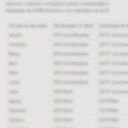
observar o seguinte cronograma quanto a escrituração e
declaração da CPRB referente o ano-calendário de 2018:
Período de Apuração
Escrituração no Sped
Declaração do 
Janeiro
EFD-Contriibuições
DCTF (Convenc
Fevereiro
EFD-Contribuições
DCTF (Convenc
Março
EFD-Contribuições
DCTF (Convenc
Abril
EFD-Contribuições
DCTF (Convenc
Maio
EFD-Contribuições
DCTF (Convenc
Junho
EFD-Contribuições
DCTF (Convenc
Julho
EFD-Reinf
DCTF (Convenc
Agosto
EFD-Reinf
DCTFWeb
Setembro
EFD-Reinf
DCTFWeb
Outubro
EFD-Reinf
DCTFWeb