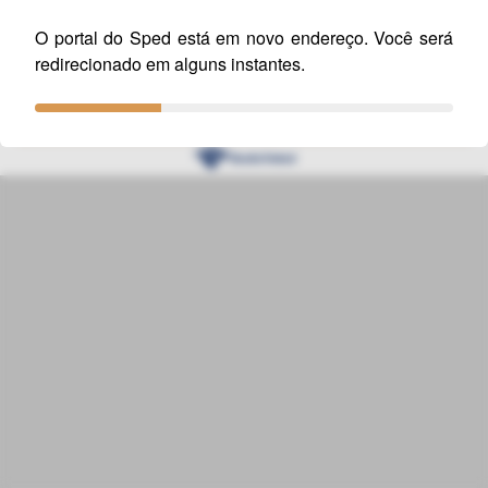
O portal do Sped está em novo endereço. Você será
Aos contribuintes que queiram utilizar a versão 2.1.1, recomendamos
redirecionado em alguns instantes.
que seja instalada em uma pasta distinta daquela onde se encontra a
versão 2.0.13 do PVA.