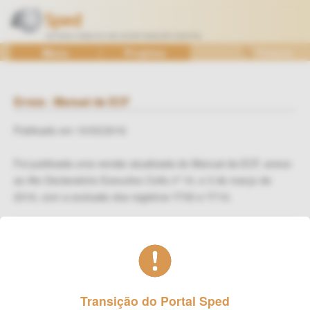
Ir
para
o
SPED
Menu
Projetos
Pesquisa
conteúdo
—
Sistema
Público
Errata - Manual da ECF
de
Publicado em 10/03/2016
Escrituração
Digital
Foi publicada uma versão atualizada do Manual da ECF, anexo
ao Ato Declaratório Executivo Cofis nº 10, e 3 de março de
2016, com a exclusão dos registros Y700 e Y710.
Transição do Portal Sped